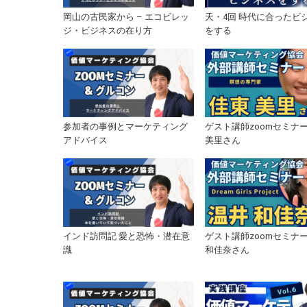
岡山の古民家から – エコビレッ
天・4回 時代に合ったビ
ジ・ビジネスの在り方
をする
参加者の事例とマーケティング
ゲスト講師zoomセミナー
アドバイス
美里さん
インド訪問記 愛と恐怖・潜在意
ゲスト講師zoomセミナー
識
和佳奈さん