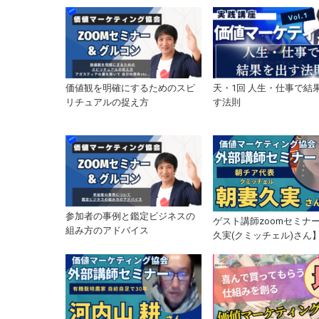
価値観を明確にするためのスピ
天・1回 人生・仕事で結
リチュアルの捉え方
す法則
参加者の事例と鑑定ビジネスの
ゲスト講師zoomセミナ
組み方のアドバイス
久実(クミッチェル)さん