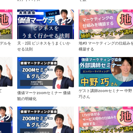
モデルを
天・2回 ビジネスをうまくいか
地#3 マーケティングの仕組み
せる法則
構築する
て
ゲスト講師zoomセミナー 中野
価値マーケzoomセミナー 価値
巧さん
観の明確化