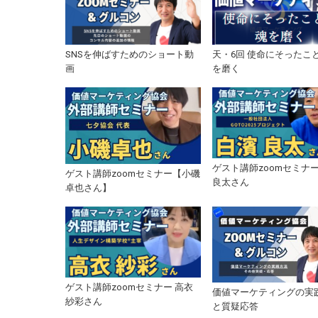
SNSを伸ばすためのショート動
天・6回 使命にそったこ
画
を磨く
ゲスト講師zoomセミナー
ゲスト講師zoomセミナー【小磯
良太さん
卓也さん】
ゲスト講師zoomセミナー 高衣
価値マーケティングの実
紗彩さん
と質疑応答