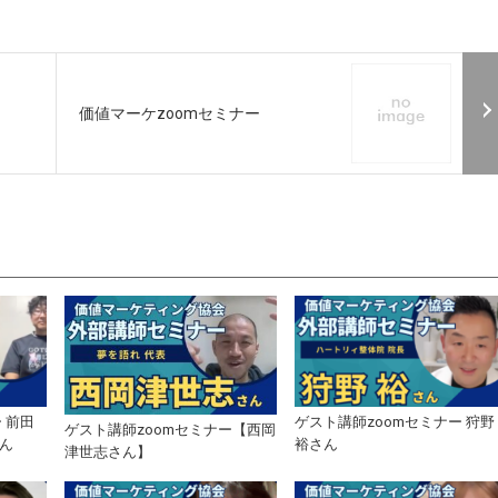
価値マーケzoomセミナー
 前田
ゲスト講師zoomセミナー 狩野
ゲスト講師zoomセミナー【西岡
さん
裕さん
津世志さん】