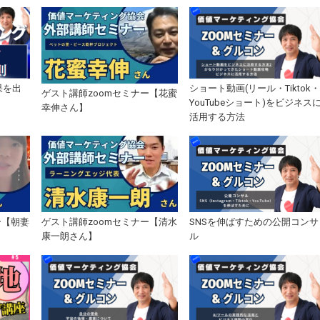
果を出
ショート動画(リール・Tiktok
ゲスト講師zoomセミナー【花蜜
YouTubeショート)をビジネス
幸伸さん】
活用する方法
ー【朝妻
ゲスト講師zoomセミナー【清水
SNSを伸ばすための公開コンサ
】
康一朗さん】
ル