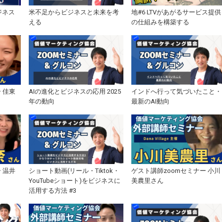
ジネス
米不足からビジネスと未来を考
地#6 LTVがあがるサービス提供
える
の仕組みを構築する
 佳東
AIの進化とビジネスの応用 2025
インドへ行って気づいたこと・
年の動向
最新のAI動向
 温井
ショート動画(リール・Tiktok・
ゲスト講師zoomセミナー 小川
YouTubeショート)をビジネスに
美農里さん
活用する方法 #3