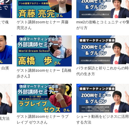
とで魂
ゲスト講師zoomセミナー 斉藤
mixi2の攻略とコミュニティや
亮完さん
がり方
 白濱
パラオ探訪と祈りこれからの時
ゲスト講師zoomセミナー【高橋
代の生き方
歩さん】
ゲスト講師zoomセミナー ラブ
ショート動画をビジネスに活用
践方法
レイブ ゼウスさん
する方法