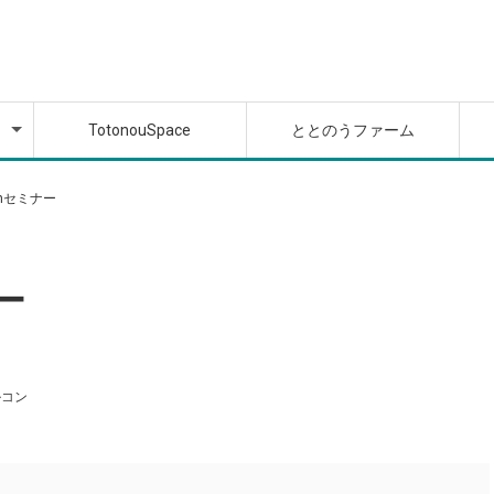
座
座
TotonouSpace
ととのうファーム
座
座
mセミナー
ー
ルコン