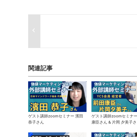
関連記事
ゲスト講師zoomセミナー 濱田
ゲスト講師zoomセミナー
恭子さん
康臣さん & 片岡 夕美子