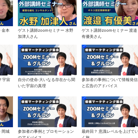
 金本
ゲスト講師zoomセミナー 水野
ゲスト講師zoomセミナー 渡邉
加津人さん
有優美さん
？宇宙
自分の使命-大いなる存在から聞
参加者の事例について情報発信
いた宇宙の真理
と広告のアドバイス
 岡城
参加者の事例とプロモーション
最終回？ 意識レベルを上げて
のアドバイス
く旅