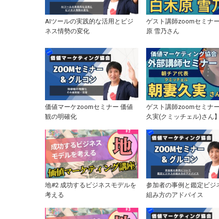
AIツールの実践的な活用とビジ
ゲスト講師zoomセミナー
ネス情勢の変化
原 雪乃さん
価値マーケzoomセミナー 価値
ゲスト講師zoomセミナ
観の明確化
久実(クミッチェル)さん
地#2 成功するビジネスモデルを
参加者の事例と鑑定ビジ
考える
組み方のアドバイス