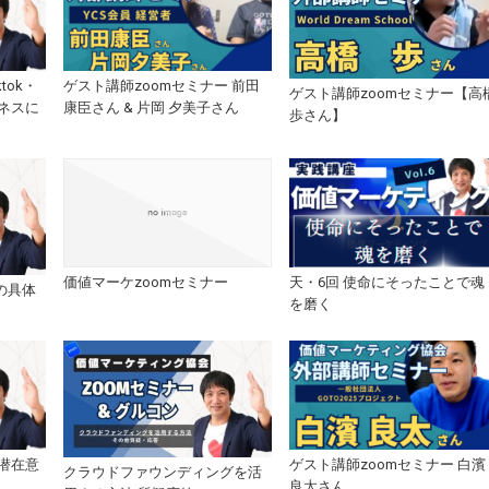
tok・
ゲスト講師zoomセミナー 前田
ゲスト講師zoomセミナー【高
ジネスに
康臣さん & 片岡 夕美子さん
歩さん】
価値マーケzoomセミナー
天・6回 使命にそったことで魂
の具体
を磨く
潜在意
ゲスト講師zoomセミナー 白濱
クラウドファウンディングを活
良太さん