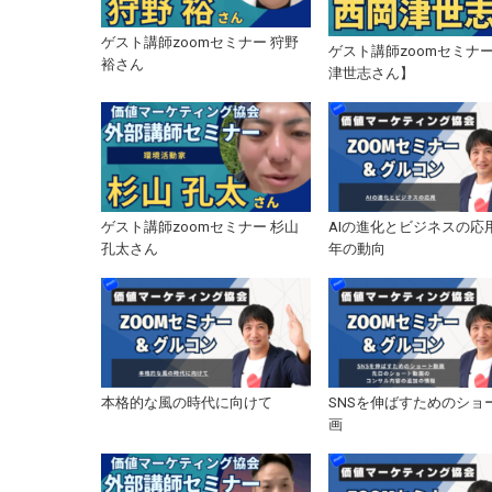
ゲスト講師zoomセミナー 狩野
ゲスト講師zoomセミナ
裕さん
津世志さん】
ゲスト講師zoomセミナー 杉山
AIの進化とビジネスの応用 
孔太さん
年の動向
本格的な風の時代に向けて
SNSを伸ばすためのショ
画