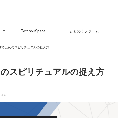
座
座
TotonouSpace
ととのうファーム
座
座
するためのスピリチュアルの捉え方
めのスピリチュアルの捉え方
ルコン