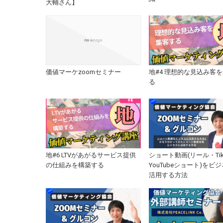
大輔さん】
価値マーケzoomセミナー
地#4 理想的な見込み客
る
地#6 LTVがあがるサービス提供
ショート動画(リール・Tik
の仕組みを構築する
YouTubeショート)をビ
活用する方法