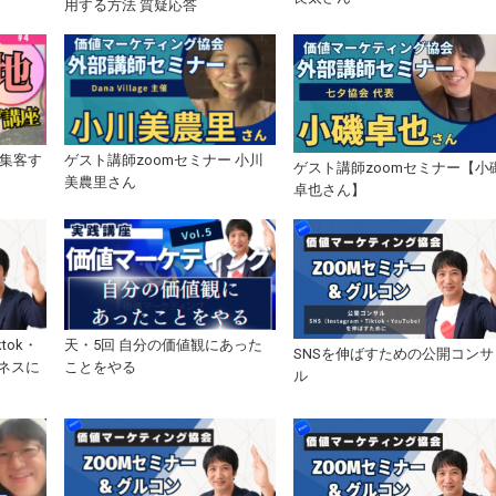
用する方法 質疑応答
を集客す
ゲスト講師zoomセミナー 小川
ゲスト講師zoomセミナー【小
美農里さん
卓也さん】
tok・
天・5回 自分の価値観にあった
SNSを伸ばすための公開コンサ
ジネスに
ことをやる
ル