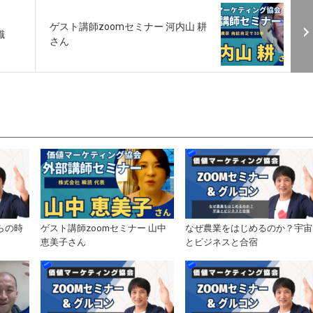
ゲスト講師zoomセミナー 河内山 耕
識
さん
らの時
ゲスト講師zoomセミナー 山中
なぜ農業をはじめるのか？宇宙
恵美子さん
とビジネスと合宿