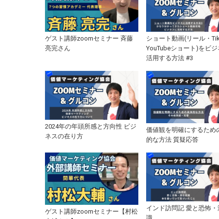
ゲスト講師zoomセミナー 斉藤
ショート動画(リール・Tik
亮完さん
YouTubeショート)をビ
活用する方法 #3
2024年の年頭所感と方向性 ビジ
価値観を明確にするため
ネスの在り方
的な方法 質疑応答
インド訪問記 愛と恐怖・
ゲスト講師zoomセミナー【村松
識