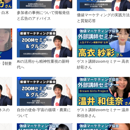
 白木
参加者の事例について情報発信
価値マーケティングの実践方法
と広告のアドバイス
と質疑応答
AIの活用から精神性重視の新時
ゲスト講師zoomセミナー 高衣
ー【朝妻
代へ
紗彩さん
】
ネスの
自分の使命-宇宙の循環・農業に
ゲスト講師zoomセミナー 温井
ついて
和佳奈さん