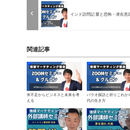
インド訪問記 愛と恐怖・潜在意
関連記事
米不足からビジネスと未来を考
パラオ探訪と祈りこれか
える
代の生き方