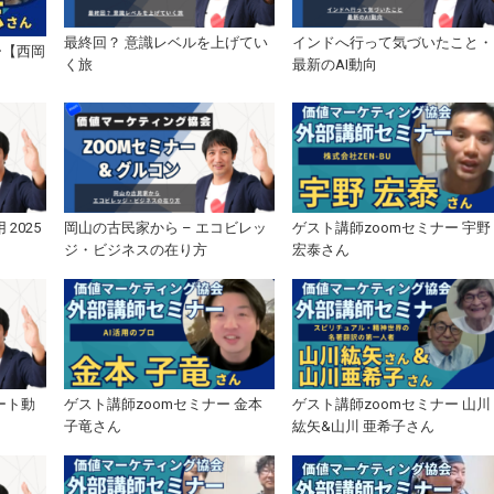
最終回？ 意識レベルを上げてい
インドへ行って気づいたこと・
ー【西岡
く旅
最新のAI動向
2025
岡山の古民家から – エコビレッ
ゲスト講師zoomセミナー 宇野
ジ・ビジネスの在り方
宏泰さん
ート動
ゲスト講師zoomセミナー 金本
ゲスト講師zoomセミナー 山川
子竜さん
紘矢&山川 亜希子さん